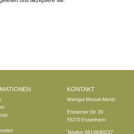
gelesen und akzeptiere sie.
RMATIONEN
KONTAKT
e
Weingut Mossel-Mentz
um
Elsheimer Str. 39
hutz
55270 Essenheim
kosten
Telefon:
06136/89237