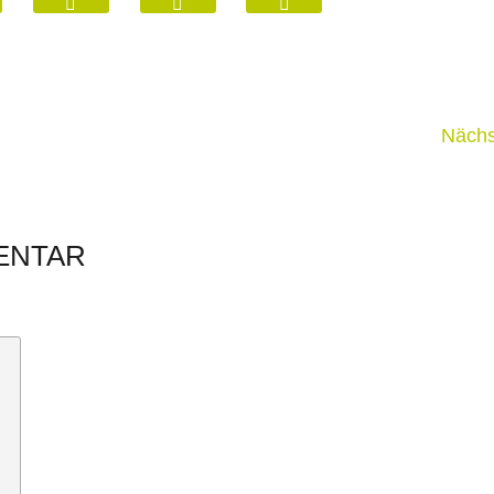
Teilen
Teilen
Drucken
Save
Save
Save
water,
water,
water,
drink
drink
drink
Nächs
wine!
wine!
wine!
auf
via
Xing
Email
ENTAR