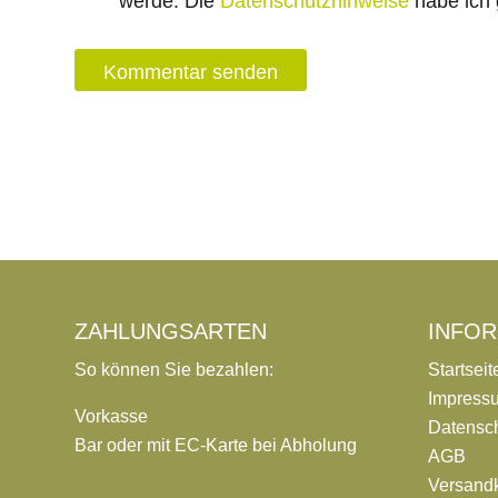
werde. Die
Datenschutzhinweise
habe ich 
ZAHLUNGSARTEN
INFO
So können Sie bezahlen:
Startseit
Impress
Vorkasse
Datensc
Bar oder mit EC-Karte bei Abholung
AGB
Versand