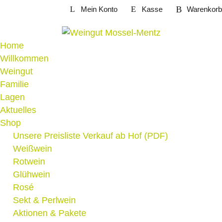
Weiter
Mein Konto
Kasse
Warenkorb
zum
Inhalt
Home
Willkommen
Weingut
Familie
Lagen
Aktuelles
Shop
Unsere Preisliste Verkauf ab Hof (PDF)
Weißwein
Rotwein
Glühwein
Rosé
Sekt & Perlwein
Aktionen & Pakete