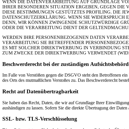
WENN DIE DATENVERARBEITUNG AUF GRUNDLAGE VON ART
IHRER BESONDEREN SITUATION ERGEBEN, GEGEN DIE 
DIESE BESTIMMUNGEN GESTÜTZTES PROFILING. DIE J
DATENSCHUTZERKLÄRUNG. WENN SIE WIDERSPRUCH EI
DENN, WIR KÖNNEN ZWINGENDE SCHUTZWÜRDIGE GRÜN
ODER DIE VERARBEITUNG DIENT DER GELTENDMACHUN
WERDEN IHRE PERSONENBEZOGENEN DATEN VERARBEITE
VERARBEITUNG SIE BETREFFENDER PERSONENBEZOGEN
ES MIT SOLCHER DIREKTWERBUNG IN VERBINDUNG ST
ZUM ZWECKE DER DIREKTWERBUNG VERWENDET (WIDERS
Beschwerderecht bei der zuständigen Aufsichtsbehörd
Im Falle von Verstößen gegen die DSGVO steht den Betroffenen ein Be
des Orts des mutmaßlichen Verstoßes zu. Das Beschwerderecht besteht
Recht auf Datenübertragbarkeit
Sie haben das Recht, Daten, die wir auf Grundlage Ihrer Einwilligung 
aushändigen zu lassen. Sofern Sie die direkte Übertragung der Daten a
SSL- bzw. TLS-Verschlüsselung