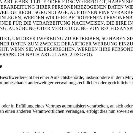
. 6 ABS. 1 LIT. E ODER F DSGVO ERFOLGT, HABEN SIE
VERARBEITUNG IHRER PERSONENBEZOGENEN DATEN WIDE
EWEILIGE RECHTSGRUNDLAGE, AUF DENEN EINE VERARBE
NLEGEN, WERDEN WIR IHRE BETROFFENEN PERSONENBE
DE FÜR DIE VERARBEITUNG NACHWEISEN, DIE IHRE IN
G, AUSÜBUNG ODER VERTEIDIGUNG VON RECHTSANSPRÜC
T, UM DIREKTWERBUNG ZU BETREIBEN, SO HABEN SIE
ER DATEN ZUM ZWECKE DERARTIGER WERBUNG EINZULEG
EHT. WENN SIE WIDERSPRECHEN, WERDEN IHRE PERSO
PRUCH NACH ART. 21 ABS. 2 DSGVO).
e
schwerderecht bei einer Aufsichtsbehörde, insbesondere in dem Mitgli
 unbeschadet anderweitiger verwaltungsrechtlicher oder gerichtlicher 
oder in Erfüllung eines Vertrags automatisiert verarbeiten, an sich od
n einen anderen Verantwortlichen verlangen, erfolgt dies nur, soweit e