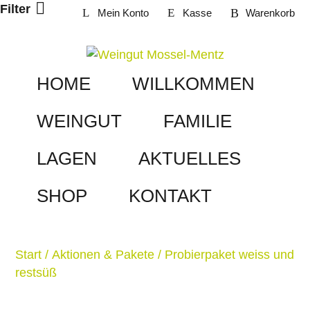
Weiter
Filter
Mein Konto
Kasse
Warenkorb
zum
Inhalt
HOME
WILLKOMMEN
WEINGUT
FAMILIE
LAGEN
AKTUELLES
SHOP
KONTAKT
Start
/
Aktionen & Pakete
/ Probierpaket weiss und
restsüß