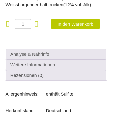
Weissburgunder halbtrocken(12% vol. Alk)
Probierpaket
In den Warenkorb
weiss
und
restsüß
Menge
Analyse & Nährinfo
Weitere Informationen
Rezensionen (0)
Allergenhinweis:
enthält Sulfite
Herkunftsland:
Deutschland