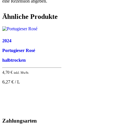
eine Rezension abgeben.
Ähnliche Produkte
2024
Portugieser Rosé
halbtrocken
4,70
€
inkl. MwSt.
6,27 € / L
Nach
oben
Zahlungsarten