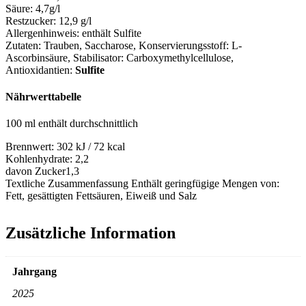
Säure:
4,7g/l
Restzucker:
12,9 g/l
Allergenhinweis:
enthält Sulfite
Zutaten:
Trauben, Saccharose, Konservierungsstoff: L-
Ascorbinsäure, Stabilisator: Carboxymethylcellulose
,
Antioxidantien:
Sulfite
Nährwerttabelle
100 ml enthält durchschnittlich
Brennwert:
302 kJ / 72 kcal
Kohlenhydrate:
2,2
davon Zucker
1,3
Textliche Zusammenfassung
Enthält geringfügige Mengen von:
Fett, gesättigten Fettsäuren, Eiweiß und Salz
Zusätzliche Information
Jahrgang
2025