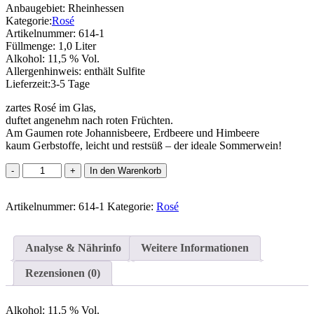
Anbaugebiet:
Rheinhessen
Kategorie:
Rosé
Artikelnummer:
614-1
Füllmenge:
1,0 Liter
Alkohol:
11,5 % Vol.
Allergenhinweis:
enthält Sulfite
Lieferzeit:
3-5 Tage
zartes Rosé im Glas,
duftet angenehm nach roten Früchten.
Am Gaumen rote Johannisbeere, Erdbeere und Himbeere
kaum Gerbstoffe, leicht und restsüß – der ideale Sommerwein!
Portugieser
In den Warenkorb
Rosé
Menge
Artikelnummer:
614-1
Kategorie:
Rosé
Analyse & Nährinfo
Weitere Informationen
Rezensionen (0)
Alkohol:
11,5 % Vol.